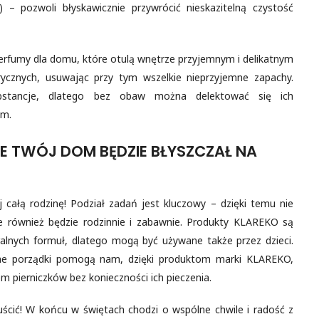
 pozwoli błyskawicznie przywrócić nieskazitelną czystość
rfumy dla domu, które otulą wnętrze przyjemnym i delikatnym
ycznych, usuwając przy tym wszelkie nieprzyjemne zapachy.
ubstancje, dlatego bez obaw można delektować się ich
em.
ŻE TWÓJ DOM BĘDZIE BŁYSZCZAŁ NA
całą rodzinę! Podział zadań jest kluczowy – dzięki temu nie
 ale również będzie rodzinnie i zabawnie. Produkty KLAREKO są
ralnych formuł, dlatego mogą być używane także przez dzieci.
zne porządki pomogą nam, dzięki produktom marki KLAREKO,
 pierniczków bez konieczności ich pieczenia.
cić! W końcu w świętach chodzi o wspólne chwile i radość z