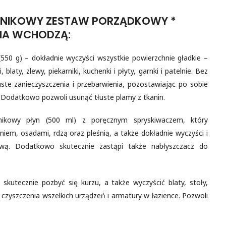
RNIKOWY ZESTAW PORZĄDKOWY *
NIA WCHODZĄ:
g) – dokładnie wyczyści wszystkie powierzchnie gładkie –
 blaty, zlewy, piekarniki, kuchenki i płyty, garnki i patelnie. Bez
ste zanieczyszczenia i przebarwienia, pozostawiając po sobie
. Dodatkowo pozwoli usunąć tłuste plamy z tkanin.
kowy płyn (500 ml) z poręcznym spryskiwaczem, który
iem, osadami, rdzą oraz pleśnią, a także dokładnie wyczyści i
wą. Dodatkowo skutecznie zastąpi także nabłyszczacz do
utecznie pozbyć się kurzu, a także wyczyścić blaty, stoły,
 czyszczenia wszelkich urządzeń i armatury w łazience. Pozwoli