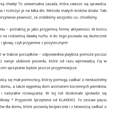
ą chwilę! To uniwersalna zasada, która zawsze się sprawdza.
i rozłożyć je na kilka dni. Metoda małych kroków działa. Taki
przyniesie pewność, że zrobiliśmy wszystko co, chcieliśmy.
iu – potraktuj je jako przyjemną formę aktywności. W końcu
b na codzienną dawkę ruchu. A do tego pozwala się skutecznie
 i głowy, czyli przyjemne z pożytecznym!
ż w trakcie porządków – odpowiednia playlista pomoże poczuć
ierz swoje ulubione piosenki, które od razu wprowadzą Cię w
tom sprzątanie będzie jeszcze przyjemniejsze.
zą się mali pomocnicy, którzy pomogą zadbać o nieskazitelny
w domu, a także wypełnią dom aromatem korzennych pierników.
 naturalne rozwiązania. W tej roli doskonale sprawdzi się
dkowy * Przyjaciele Sprzątania
od KLAREKO. To zestaw pięciu
w dla domu, które pozwolą bezpiecznie i z łatwością zadbać o