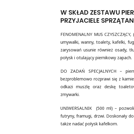
W SKŁAD ZESTAWU PIE
PRZYJACIELE SPRZĄTA
FENOMENALNY MUS CZYSZCZĄCY, (550 
umywalki, wanny, toalety, kafelki, fugi,
zarysowań usunie również osady, tłu
połysk i otulający piernikowy zapach
DO ZADAŃ SPECJALNYCH – pierni
bezproblemowo rozprawi się z kamien
odkazi muszlę oraz deskę toaleto
zmywarki.
UNIWERSALNIK (500 ml) – pozwoli sk
futryny, framugi, drzwi. Doskonały do
także nadać połysk kafelkom.