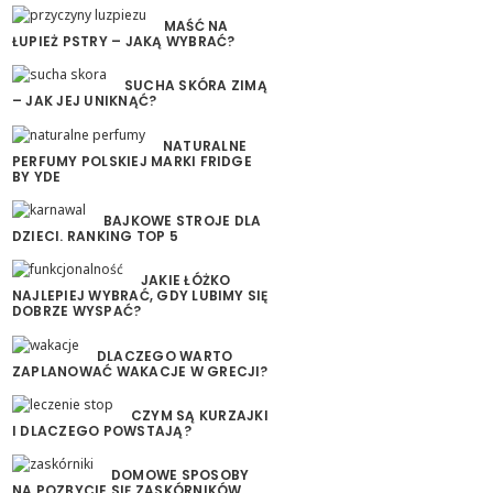
MAŚĆ NA
ŁUPIEŻ PSTRY – JAKĄ WYBRAĆ?
SUCHA SKÓRA ZIMĄ
– JAK JEJ UNIKNĄĆ?
NATURALNE
PERFUMY POLSKIEJ MARKI FRIDGE
BY YDE
BAJKOWE STROJE DLA
DZIECI. RANKING TOP 5
JAKIE ŁÓŻKO
NAJLEPIEJ WYBRAĆ, GDY LUBIMY SIĘ
DOBRZE WYSPAĆ?
DLACZEGO WARTO
ZAPLANOWAĆ WAKACJE W GRECJI?
CZYM SĄ KURZAJKI
I DLACZEGO POWSTAJĄ?
DOMOWE SPOSOBY
NA POZBYCIE SIĘ ZASKÓRNIKÓW