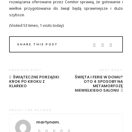
rozwiązania oferowane przez Comitor sprawią, że gotowanie i
wielkie przygotowania do świąt będą sprawniejsze i dużo
szybsze.
(Visited 53 times, 1 visits today)
SHARE THIS POST
PREVIOUS POST
NEXT POST
ŚWIĄTECZNE PORZĄDKI
ŚWIĘTA I FERIE W DOMU?
KROK PO KROKU Z
OTO 4 SPOSOBY NA
KLAREKO
METAMORFOZĘ
NIEWIELKIEGO SALONU
ABOUT THE AUTHOR
martynam.