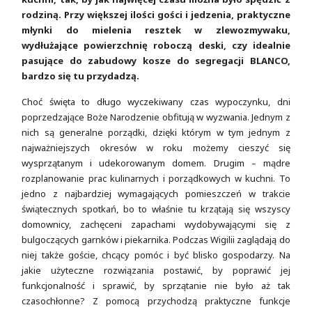
rodziną. Przy większej ilości gości i jedzenia, praktyczne
młynki do mielenia resztek w zlewozmywaku,
wydłużające powierzchnię roboczą deski, czy idealnie
pasujące do zabudowy kosze do segregacji BLANCO,
bardzo się tu przydadzą.
Choć święta to długo wyczekiwany czas wypoczynku, dni
poprzedzające Boże Narodzenie obfitują w wyzwania. Jednym z
nich są generalne porządki, dzięki którym w tym jednym z
najważniejszych okresów w roku możemy cieszyć się
wysprzątanym i udekorowanym domem. Drugim – mądre
rozplanowanie prac kulinarnych i porządkowych w kuchni. To
jedno z najbardziej wymagających pomieszczeń w trakcie
świątecznych spotkań, bo to właśnie tu krzątają się wszyscy
domownicy, zachęceni zapachami wydobywającymi się z
bulgoczących garnków i piekarnika. Podczas Wigilii zaglądają do
niej także goście, chcący pomóc i być blisko gospodarzy. Na
jakie użyteczne rozwiązania postawić, by poprawić jej
funkcjonalność i sprawić, by sprzątanie nie było aż tak
czasochłonne? Z pomocą przychodzą praktyczne funkcje