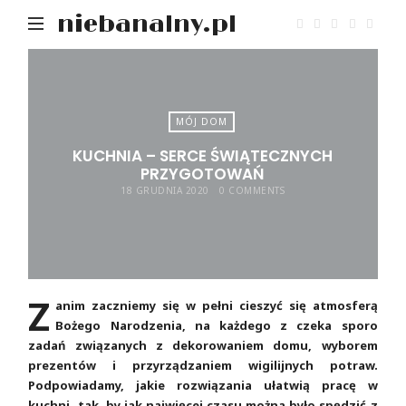
niebanalny.pl
MÓJ DOM
KUCHNIA – SERCE ŚWIĄTECZNYCH
PRZYGOTOWAŃ
18 GRUDNIA 2020
0 COMMENTS
Z
anim zaczniemy się w pełni cieszyć się atmosferą
Bożego Narodzenia, na każdego z czeka sporo
zadań związanych z dekorowaniem domu, wyborem
prezentów i przyrządzaniem wigilijnych potraw.
Podpowiadamy, jakie rozwiązania ułatwią pracę w
kuchni, tak, by jak najwięcej czasu można było spędzić z