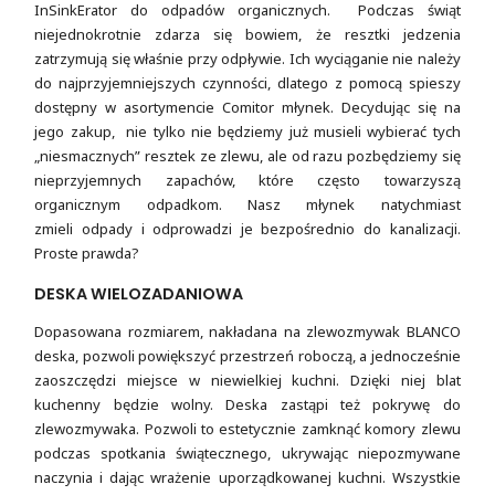
InSinkErator do odpadów organicznych. Podczas świąt
niejednokrotnie zdarza się bowiem, że resztki jedzenia
zatrzymują się właśnie przy odpływie. Ich wyciąganie nie należy
do najprzyjemniejszych czynności, dlatego z pomocą spieszy
dostępny w asortymencie Comitor młynek. Decydując się na
jego zakup, nie tylko nie będziemy już musieli wybierać tych
„niesmacznych” resztek ze zlewu, ale od razu pozbędziemy się
nieprzyjemnych zapachów, które często towarzyszą
organicznym odpadkom. Nasz młynek natychmiast
zmieli odpady i odprowadzi je bezpośrednio do kanalizacji.
Proste prawda?
DESKA WIELOZADANIOWA
Dopasowana rozmiarem, nakładana na zlewozmywak BLANCO
deska, pozwoli powiększyć przestrzeń roboczą, a jednocześnie
zaoszczędzi miejsce w niewielkiej kuchni. Dzięki niej blat
kuchenny będzie wolny. Deska zastąpi też pokrywę do
zlewozmywaka. Pozwoli to estetycznie zamknąć komory zlewu
podczas spotkania świątecznego, ukrywając niepozmywane
naczynia i dając wrażenie uporządkowanej kuchni. Wszystkie