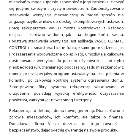
mieszkańcy mogą zupełnie zapomnieć o jego istnieniu i cieszyć
się jedynie świeżym i czystym powietrzem. Zautomatyzowane
sterowanie wentylacją mechaniczną w żaden sposób nie
angażuje użytkowników do obsługi skomplikowanych ustawień.
Pracę rekuperatora VASCO można kontrolować z każdego
miejsca – zarówno w domu, jak i na drugim końcu świata.
Podstawą sterowania wentylacją jest aplikacja VASCO CLIMATE
CONTROL na smartfona. Liczne funkcje samego urządzenia, jak
i rozszerzenia wprowadzane do aplikacji, umożliwiają całkowite
dostosowanie wentylacji do potrzeb użytkownika – od trybu
nieobecności (uruchamianego podczas wyjazdu mieszkańców z
domu), przez specjalny program ustawiany na czas palenia w
kominku, po całkowitą kontrolę systemu ogrzewania domu.
Zintegrowane filtry systemu rekuperacji wbudowane w
urządzenie posiadają wysoką efektywność oczyszczania
powietrza, zatrzymując nawet smog i alergeny.
Rekuperacja to definicja domu nowej generacji. Dba zarówno o
zdrowie mieszkańców, ich komfort, ale także o finanse.
Dodatkowo, firma Vasco dorzuca do tego również –
bezpieczeństwo, dając 6-letnią gwarancję na swoje produkty.