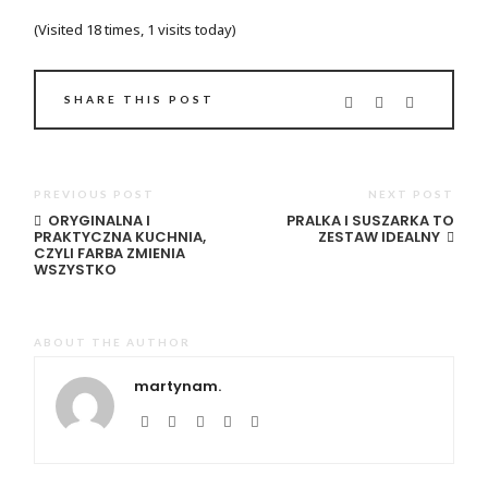
(Visited 18 times, 1 visits today)
SHARE THIS POST
PREVIOUS POST
NEXT POST
ORYGINALNA I
PRALKA I SUSZARKA TO
PRAKTYCZNA KUCHNIA,
ZESTAW IDEALNY
CZYLI FARBA ZMIENIA
WSZYSTKO
ABOUT THE AUTHOR
martynam.