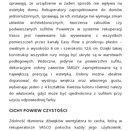
sprawiają, że urządzenie w żaden sposób nie wpływa na
estetykę domu. Rekuperatory zaprojektowane do domów
jednorodzinnych, sprawiają, że ich instalacja nie wymaga zmian
układów architektonicznych, tworzenia zabudów czy
podwieszanych sufitów. Powietrze w systemie rekuperacji
Vasco jest nawiewane lub wywiewane z wszystkich
pomieszczeń przez kanały Easy Flow o przekroju płasko –
owalnym o wysokości 6 cm i szerokości 12,6 cm. Dzięki takiej
konstrukcji wszystkie rury mogą być ukryte są w warstwach
podłogowych. Widoczne, jedynie na powierzchni sufitu,
dekoracyjne osłony zaworów SMILEY zaprojektowane są z
największą precyzją i estetyką. Osłony można idealnie
dopasować do wystroju wnętrza oraz własnego gustu,
wybierając jeden z 4 kształtów. Kwestia koloru również należy
do właściciela, gdyż może być ujednolicona z sufitem przy
użyciu odpowiedniej farby.
CICHY POWIEW CZYSTOŚCI
Zdolność tłumienia dźwięków wentylatora to cecha, którą w
rekuperatorze VASCO pokocha każdy jego użytkownik.