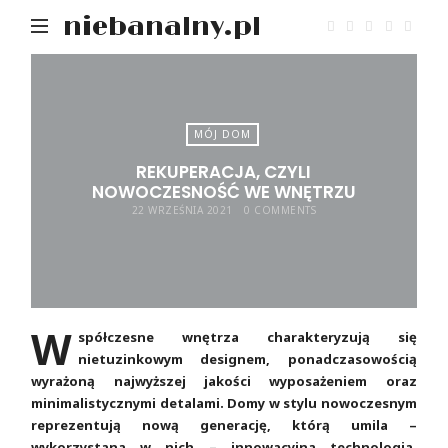
niebanalny.pl
MÓJ DOM
REKUPERACJA, CZYLI
NOWOCZESNOŚĆ WE WNĘTRZU
22 WRZEŚNIA 2021
0 COMMENTS
W
spółczesne wnętrza charakteryzują się
nietuzinkowym designem, ponadczasowością
wyrażoną najwyższej jakości wyposażeniem oraz
minimalistycznymi detalami. Domy w stylu nowoczesnym
reprezentują nową generację, którą umila –
wykorzystana w nich – innowacyjna technologia,