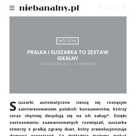
niebanalny.pl
MÓJ DOM
PRALKA I SUSZARKA TO ZESTAW
IDEALNY
22 WRZEŚNIA 2021
0 COMMENTS
S
uszarki automatyczne cieszą się rosnącym
zainteresowaniem polskich konsumentów, którzy
coraz chętniej decydują się na ich zakup*. Dzięki
zastosowaniu zaawansowanych rozwiązań, suszarka
stworzy z pralką zgrany duet, który zrewolucjonizuje
domową przestrzeń. Co dokładnie możemy zyskać