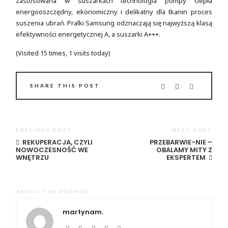
zastosowana w suszarkach technologia pompy ciepła
energooszczędny, ekonomiczny i delikatny dla tkanin proces
suszenia ubrań. Pralki Samsung odznaczają się najwyższą klasą
efektywności energetycznej A, a suszarki A+++.
(Visited 15 times, 1 visits today)
SHARE THIS POST
PREVIOUS POST
NEXT POST
REKUPERACJA, CZYLI
PRZEBARWIE-NIE –
NOWOCZESNOŚĆ WE
OBALAMY MITY Z
WNĘTRZU
EKSPERTEM
ABOUT THE AUTHOR
martynam.