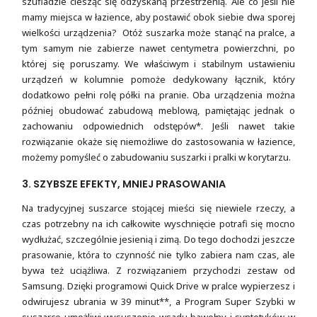
szufladzie ciesząc się odzyskaną przestrzenią. Ale co jeśli nie
mamy miejsca w łazience, aby postawić obok siebie dwa sporej
wielkości urządzenia? Otóż suszarka może stanąć na pralce, a
tym samym nie zabierze nawet centymetra powierzchni, po
której się poruszamy. We właściwym i stabilnym ustawieniu
urządzeń w kolumnie pomoże dedykowany łącznik, który
dodatkowo pełni rolę półki na pranie. Oba urządzenia można
później obudować zabudową meblową, pamiętając jednak o
zachowaniu odpowiednich odstępów*. Jeśli nawet takie
rozwiązanie okaże się niemożliwe do zastosowania w łazience,
możemy pomyśleć o zabudowaniu suszarki i pralki w korytarzu.
3. SZYBSZE EFEKTY, MNIEJ PRASOWANIA
Na tradycyjnej suszarce stojącej mieści się niewiele rzeczy, a
czas potrzebny na ich całkowite wyschnięcie potrafi się mocno
wydłużać, szczególnie jesienią i zimą. Do tego dochodzi jeszcze
prasowanie, która to czynność nie tylko zabiera nam czas, ale
bywa też uciążliwa. Z rozwiązaniem przychodzi zestaw od
Samsung. Dzięki programowi Quick Drive w pralce wypierzesz i
odwirujesz ubrania w 39 minut**, a Program Super Szybki w
suszarce umożliwi wysuszenie wsadu bawełny i syntetyków w