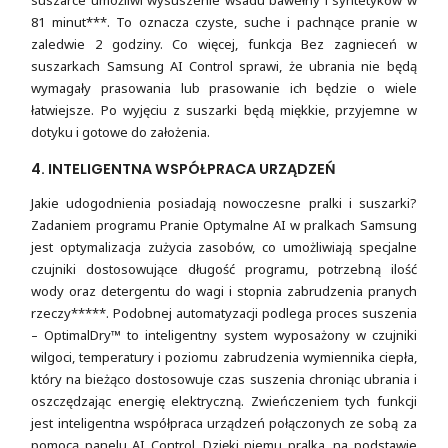
81 minut***. To oznacza czyste, suche i pachnące pranie w
zaledwie 2 godziny. Co więcej, funkcja Bez zagnieceń w
suszarkach Samsung AI Control sprawi, że ubrania nie będą
wymagały prasowania lub prasowanie ich będzie o wiele
łatwiejsze. Po wyjęciu z suszarki będą miękkie, przyjemne w
dotyku i gotowe do założenia.
4. INTELIGENTNA WSPÓŁPRACA URZĄDZEŃ
Jakie udogodnienia posiadają nowoczesne pralki i suszarki?
Zadaniem programu Pranie Optymalne AI w pralkach Samsung
jest optymalizacja zużycia zasobów, co umożliwiają specjalne
czujniki dostosowujące długość programu, potrzebną ilość
wody oraz detergentu do wagi i stopnia zabrudzenia pranych
rzeczy*****. Podobnej automatyzacji podlega proces suszenia
– OptimalDry™ to inteligentny system wyposażony w czujniki
wilgoci, temperatury i poziomu zabrudzenia wymiennika ciepła,
który na bieżąco dostosowuje czas suszenia chroniąc ubrania i
oszczędzając energię elektryczną. Zwieńczeniem tych funkcji
jest inteligentna współpraca urządzeń połączonych ze sobą za
pomocą panelu AI Control. Dzięki niemu pralka, na podstawie