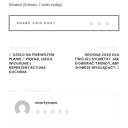
(Visited 23 times, 1 visits today)
SHARE THIS POST
PREVIOUS POST
NEXT POST
SZKŁO NA PIERWSZYM
WIOSNA 2020 DLA
PLANIE – PIĘKNA, LEKKA
TWOJEJ SYLWETKI. JAK
WIZUALNIE I
DOBIERAĆ TRENDY, ABY
REPREZENTACYJNA
DOBRZE WYGLĄDAĆ?
KUCHNIA
ABOUT THE AUTHOR
martynam.