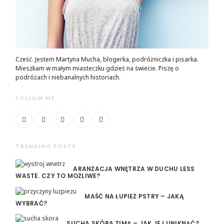
Cześć. Jestem Martyna Mucha, blogerka, podróżniczka i pisarka.
Mieszkam w małym miasteczku gdzieś na świecie. Piszę o
podróżach i niebanalnych historiach.
FOLLOW ME
TRENDING POSTS
ARANŻACJA WNĘTRZA W DUCHU LESS
WASTE. CZY TO MOŻLIWE?
MAŚĆ NA ŁUPIEŻ PSTRY – JAKĄ
WYBRAĆ?
SUCHA SKÓRA ZIMĄ – JAK JEJ UNIKNĄĆ?