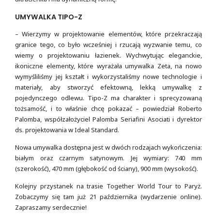
UMYWALKA TIPO-Z
– Wierzymy w projektowanie elementów, które przekraczają
granice tego, co było wcześniej i rzucają wyzwanie temu, co
wiemy o projektowaniu łazienek. Wychwytując eleganckie,
ikoniczne elementy, które wyrażała umywalka Zeta, na nowo
wymyśliliśmy jej kształt i wykorzystaliśmy nowe technologie i
materiały, aby stworzyć efektowną, lekką umywalkę z
pojedynczego odlewu. Tipo-Z ma charakter i sprecyzowaną
tożsamość, i to właśnie chcę pokazać – powiedział Roberto
Palomba, współzałożyciel Palomba Seriafini Asociati i dyrektor
ds. projektowania w Ideal Standard.
Nowa umywalka dostępna jest w dwóch rodzajach wykończenia:
białym oraz czarnym satynowym. Jej wymiary: 740 mm
(szerokość), 470 mm (głębokość od ściany), 900 mm (wysokość).
Kolejny przystanek na trasie Together World Tour to Paryż.
Zobaczymy się tam już 21 października (wydarzenie online).
Zapraszamy serdecznie!