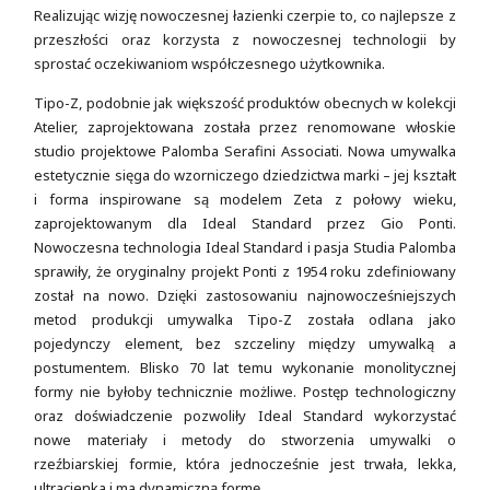
Realizując wizję nowoczesnej łazienki czerpie to, co najlepsze z
przeszłości oraz korzysta z nowoczesnej technologii by
sprostać oczekiwaniom współczesnego użytkownika.
Tipo-Z, podobnie jak większość produktów obecnych w kolekcji
Atelier, zaprojektowana została przez renomowane włoskie
studio projektowe Palomba Serafini Associati. Nowa umywalka
estetycznie sięga do wzorniczego dziedzictwa marki – jej kształt
i forma inspirowane są modelem Zeta z połowy wieku,
zaprojektowanym dla Ideal Standard przez Gio Ponti.
Nowoczesna technologia Ideal Standard i pasja Studia Palomba
sprawiły, że oryginalny projekt Ponti z 1954 roku zdefiniowany
został na nowo. Dzięki zastosowaniu najnowocześniejszych
metod produkcji umywalka Tipo-Z została odlana jako
pojedynczy element, bez szczeliny między umywalką a
postumentem. Blisko 70 lat temu wykonanie monolitycznej
formy nie byłoby technicznie możliwe. Postęp technologiczny
oraz doświadczenie pozwoliły Ideal Standard wykorzystać
nowe materiały i metody do stworzenia umywalki o
rzeźbiarskiej formie, która jednocześnie jest trwała, lekka,
ultracienka i ma dynamiczną formę.