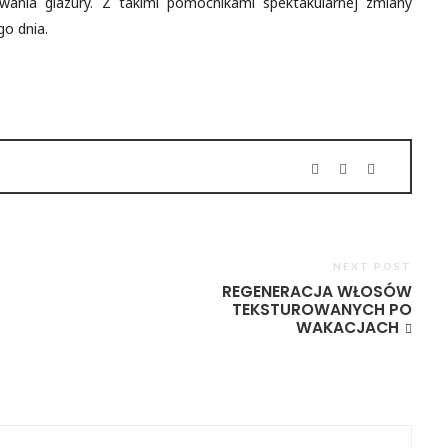
ania glazury. Z takimi pomocnikami spektakularnej zmiany
o dnia.
NEXT POST
REGENERACJA WŁOSÓW
TEKSTUROWANYCH PO
WAKACJACH