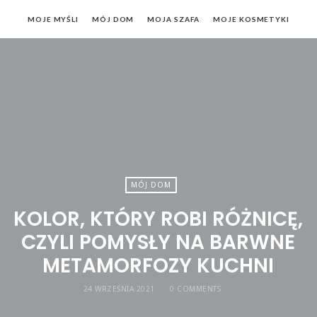
MOJE MYŚLI
MÓJ DOM
MOJA SZAFA
MOJE KOSMETYKI
MÓJ DOM
KOLOR, KTÓRY ROBI RÓŻNICĘ,
CZYLI POMYSŁY NA BARWNE
METAMORFOZY KUCHNI
24 WRZEŚNIA 2021
0 COMMENTS