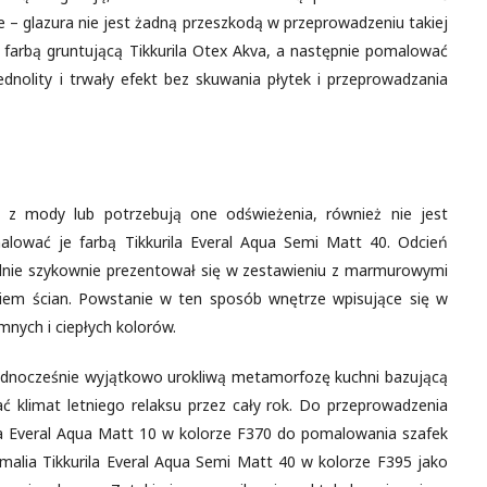
e – glazura nie jest żadną przeszkodą w przeprowadzeniu takiej
w farbą gruntującą Tikkurila Otex Akva, a następnie pomalować
ednolity i trwały efekt bez skuwania płytek i przeprowadzania
ł z mody lub potrzebują one odświeżenia, również nie jest
lować je farbą Tikkurila Everal Aqua Semi Matt 40. Odcień
lnie szykownie prezentował się w zestawieniu z marmurowymi
eniem ścian. Powstanie w ten sposób wnętrze wpisujące się w
imnych i ciepłych kolorów.
jednocześnie wyjątkowo urokliwą metamorfozę kuchni bazującą
ć klimat letniego relaksu przez cały rok. Do przeprowadzenia
ila Everal Aqua Matt 10 w kolorze F370 do pomalowania szafek
emalia Tikkurila Everal Aqua Semi Matt 40 w kolorze F395 jako