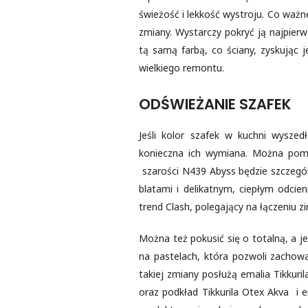
świeżość i lekkość wystroju. Co ważn
zmiany. Wystarczy pokryć ją najpier
tą samą farbą, co ściany, zyskując j
wielkiego remontu.
ODŚWIEŻANIE SZAFEK
Jeśli kolor szafek w kuchni wyszed
konieczna ich wymiana. Można poma
szarości N439 Abyss będzie szczegó
blatami i delikatnym, ciepłym odci
trend Clash, polegający na łączeniu z
Można też pokusić się o totalną, a 
na pastelach, która pozwoli zachowa
takiej zmiany posłużą emalia Tikkur
oraz podkład Tikkurila Otex Akva i 