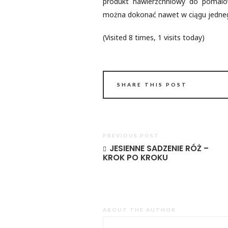
produkt nawierzchniowy do pomalow
można dokonać nawet w ciągu jedneg
(Visited 8 times, 1 visits today)
SHARE THIS POST
PREVIOUS POST
JESIENNE SADZENIE RÓŻ –
KROK PO KROKU
ABOUT THE AUTHOR