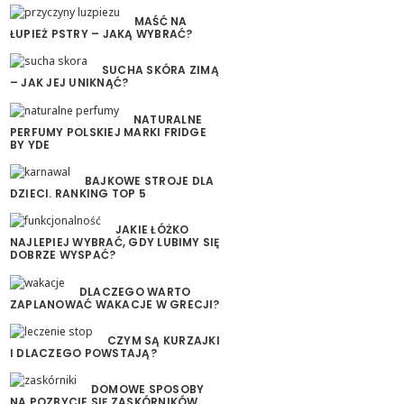
MAŚĆ NA
ŁUPIEŻ PSTRY – JAKĄ WYBRAĆ?
SUCHA SKÓRA ZIMĄ
– JAK JEJ UNIKNĄĆ?
NATURALNE
PERFUMY POLSKIEJ MARKI FRIDGE
BY YDE
BAJKOWE STROJE DLA
DZIECI. RANKING TOP 5
JAKIE ŁÓŻKO
NAJLEPIEJ WYBRAĆ, GDY LUBIMY SIĘ
DOBRZE WYSPAĆ?
DLACZEGO WARTO
ZAPLANOWAĆ WAKACJE W GRECJI?
CZYM SĄ KURZAJKI
I DLACZEGO POWSTAJĄ?
DOMOWE SPOSOBY
NA POZBYCIE SIĘ ZASKÓRNIKÓW