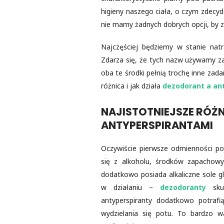
higieny naszego ciała, o czym zdecy
nie mamy żadnych dobrych opcji, by z
Najczęściej będziemy w stanie natr
Zdarza się, że tych nazw używamy za
oba te środki pełnią trochę inne zada
różnica i jak działa
dezodorant a ant
NAJISTOTNIEJSZE RÓŻ
ANTYPERSPIRANTAMI
Oczywiście pierwsze odmienności po
się z alkoholu, środków zapachowyc
dodatkowo posiada alkaliczne sole g
w działaniu –
dezodoranty
skup
antyperspiranty dodatkowo potraf
wydzielania się potu. To bardzo 