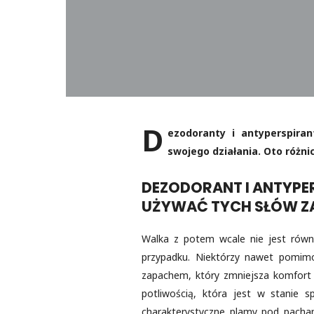
D
ezodoranty i antyperspir
swojego działania. Oto różn
DEZODORANT I ANTYPE
UŻYWAĆ TYCH SŁÓW ZA
Walka z potem wcale nie jest równ
przypadku. Niektórzy nawet pomimo
zapachem, który zmniejsza komfort 
potliwością, która jest w stanie 
charakterystyczne plamy pod pacham