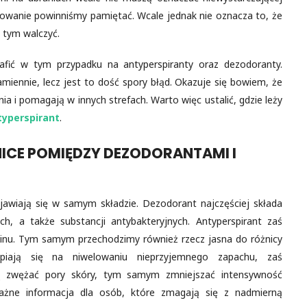
dowanie powinniśmy pamiętać. Wcale jednak nie oznacza to, że
 tym walczyć.
afić w tym przypadku na antyperspiranty oraz dezodoranty.
miennie, lecz jest to dość spory błąd. Okazuje się bowiem, że
nia i pomagają w innych strefach. Warto więc ustalić, gdzie leży
yperspirant
.
NICE POMIĘDZY DEZODORANTAMI I
jawiają się w samym składzie. Dezodorant najczęściej składa
h, a także substancji antybakteryjnych. Antyperspirant zaś
linu. Tym samym przechodzimy również rzecz jasna do różnicy
iają się na niwelowaniu nieprzyjemnego zapachu, zaś
ią zwężać pory skóry, tym samym zmniejszać intensywność
ważne informacja dla osób, które zmagają się z nadmierną