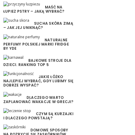
MAŚĆ NA
ŁUPIEŻ PSTRY – JAKĄ WYBRAĆ?
SUCHA SKÓRA ZIMĄ
– JAK JEJ UNIKNĄĆ?
NATURALNE
PERFUMY POLSKIEJ MARKI FRIDGE
BY YDE
BAJKOWE STROJE DLA
DZIECI. RANKING TOP 5
JAKIE ŁÓŻKO
NAJLEPIEJ WYBRAĆ, GDY LUBIMY SIĘ
DOBRZE WYSPAĆ?
DLACZEGO WARTO
ZAPLANOWAĆ WAKACJE W GRECJI?
CZYM SĄ KURZAJKI
I DLACZEGO POWSTAJĄ?
DOMOWE SPOSOBY
NA POZBYCIE SIĘ ZASKÓRNIKÓW