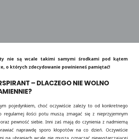
anty nie są wcale takimi samymi środkami pod kątem
ice, o których zdecydowanie powinieneś pamiętać!
RSPIRANT – DLACZEGO NIE WOLNO
MIENNIE?
ym pojedynkiem, choć oczywiście zależy to od konkretnego
 regularnej ilości potu muszą zmagać się z nieprzyjemnym
oraz pewność siebie. Inni zaś mają do czynienia z nadmierną
sprawiać naprawdę sporo kłopotów na co dzień. Oczywiście
i na ubraniach wcale nie muszą oznaczać niewystarczającej