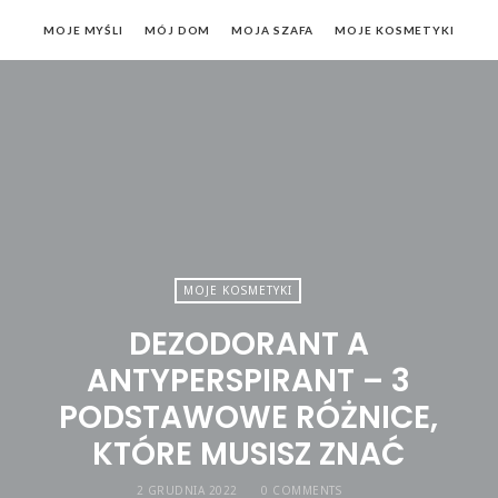
MOJE MYŚLI
MÓJ DOM
MOJA SZAFA
MOJE KOSMETYKI
MOJE KOSMETYKI
DEZODORANT A
ANTYPERSPIRANT – 3
PODSTAWOWE RÓŻNICE,
KTÓRE MUSISZ ZNAĆ
2 GRUDNIA 2022
0 COMMENTS