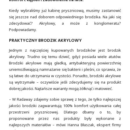
Kiedy wybraliśmy już kabinę prysznicową, musimy zastanowić
się jeszcze nad doborem odpowiedniego brodzika. Na jaki się
zdecydować? Akrylowy, a może z konglomeratu?
Podpowiadamy.
PRAKTYCZNY BRODZIK AKRYLOWY
Jednym z najczęściej kupowanych brodzików jest brodzik
akrylowy. Trudno się temu dziwić, gdyż posiada wiele atutów.
Brodziki akrylowe mają gładką, antybakteryjną powierzchnię
uniemożliwiającą namnażanie się bakterii i pleśni, co sprawia, że
są łatwe do utrzymania w czystości. Ponadto, brodziki akrylowe
są wytrzymałe – oczywiście jeśli zdecydujemy się na produkt
dobrej jakości. Najtańsze warianty mogą żółknąć i matowieć.
– W Radaway zdajemy sobie sprawę z tego, że tylko najlepszej
jakości brodziki zagwarantują 100% komfort użytkowania całej
przestrzeni prysznicowej. Dlatego dbamy o to, by
proponowane przez nas produkty były wykonane z
najlepszych materiałów – mówi Hanna Błaszak, ekspert firmy