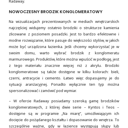
Radaway.
NOWOCZESNY BRODZIK KONGLOMERATOWY
Na wizualizacjach prezentowanych w mediach wnętrzarskich
najczęściej widujemy ostatnio brodziki o strukturze kamienia
zlicowane z poziomem posadzki. Jest to bardzo efektowne i
modne rozwiązanie, które pasuje do większości stylów, w jakich
może być urządzona łazienka. Jeśli chcemy wykorzystać je w
swoim domu, warto wybrać brodzik z konglomeratu
marmurowego. Produktów, które można wpuścić w podłogę, jest
z tego materiału znacznie więcej niż z akrylu. Brodziki
konglomeratowe są także dostępne w kilku kolorach: bieli,
czerni, antracycie i cemento. Łatwo więc dopasujemy je do
sytuacji aranżacyjnej. Ponadto wyłącznie ten typ można
spersonalizować i zamówić pod wymiar.
– W ofercie Radaway posiadamy szeroką gamę brodzików
konglomeratowych, z której dwie serie – Kyntos i Teos –
dostępne są w programie „Na miarę”, umożliwiającym ich
docięcie do pożądanego kształtu i dopasowanie do wnętrza. To
szczególnie ważne, gdy w łazience występują słupy lub