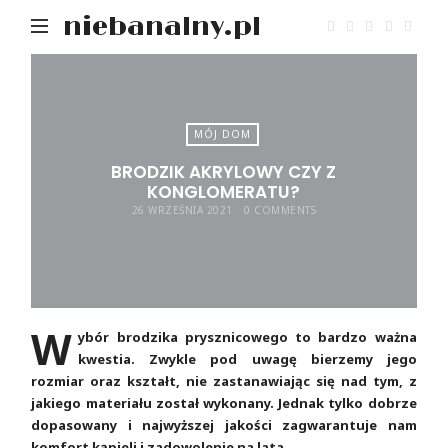
niebanalny.pl
MÓJ DOM
BRODZIK AKRYLOWY CZY Z
KONGLOMERATU?
26 WRZEŚNIA 2021
0 COMMENTS
W
ybór brodzika prysznicowego to bardzo ważna
kwestia. Zwykle pod uwagę bierzemy jego
rozmiar oraz kształt, nie zastanawiając się nad tym, z
jakiego materiału został wykonany. Jednak tylko dobrze
dopasowany i najwyższej jakości zagwarantuje nam
komfort kąpieli i zadowolenie na lata.