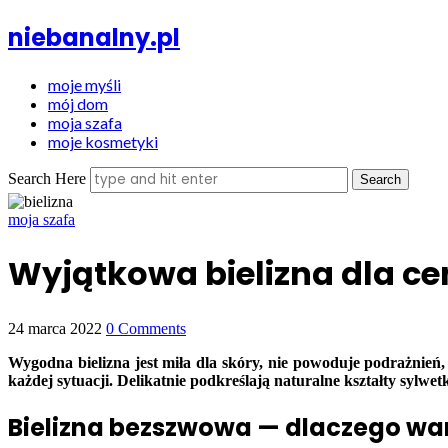
niebanalny.pl
moje myśli
mój dom
moja szafa
moje kosmetyki
Search Here
moja szafa
Wyjątkowa bielizna dla c
24 marca 2022
0 Comments
Wygodna bielizna jest miła dla skóry, nie powoduje podrażnień,
każdej sytuacji. Delikatnie podkreślają naturalne kształty sylwetki
Bielizna bezszwowa — dlaczego war