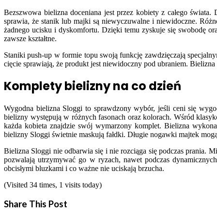
Bezszwowa bielizna doceniana jest przez kobiety z całego świata. 
sprawia, że stanik lub majki są niewyczuwalne i niewidoczne. Róż
żadnego ucisku i dyskomfortu. Dzięki temu zyskuje się swobodę ora
zawsze kształtne.
Staniki push-up w formie topu swoją funkcję zawdzięczają specjalny
cięcie sprawiają, że produkt jest niewidoczny pod ubraniem. Bielizna d
Komplety bielizny na co dzień
Wygodna bielizna Sloggi to sprawdzony wybór, jeśli ceni się wygo
bielizny występują w różnych fasonach oraz kolorach. Wśród klasy
każda kobieta znajdzie swój wymarzony komplet. Bielizna wykonana
bielizny Sloggi świetnie maskują fałdki. Długie nogawki majtek mogą
Bielizna Sloggi nie odbarwia się i nie rozciąga się podczas prania. 
pozwalają utrzymywać go w ryzach, nawet podczas dynamicznych ć
obcisłymi bluzkami i co ważne nie uciskają brzucha.
(Visited 34 times, 1 visits today)
Share This Post