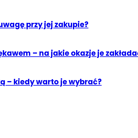
uwagę przy jej zakupie?
ękawem – na jakie okazje je zakłada
 – kiedy warto je wybrać?