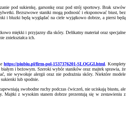
iązanie pod sukienkę, garsonkę oraz pod strój sportowy. Brak szwów
sylwetki. Bezszwowe staniki mogą podnosić i eksponować biust, bez
ki i bluzki będą wyglądać na ciele wyjątkowo dobrze, a piersi będą
owo miękki i przyjazny dla skóry. Delikatny materiał oraz specjalne
ie zniekształca ich.
ie
https://piubiu.pl/firm-pol-1537376201-SLOGGI.html
. Komplety
 białym i beżowym. Szeroki wybór staników oraz majtek sprawia, że
ć, nie wywołuje alergii oraz nie podrażnia skóry. Niektóre modele
 sukienki lub spodnie.
e zapewniają swobodne ruchy podczas ćwiczeń, nie uciskają biustu, ale
. Majtki z wysokim stanem dobrze prezentują się w zestawieniu z