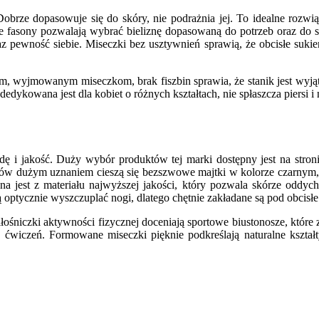
Dobrze dopasowuje się do skóry, nie podrażnia jej. To idealne rozw
ne fasony pozwalają wybrać bieliznę dopasowaną do potrzeb oraz do 
z pewność siebie. Miseczki bez usztywnień sprawią, że obcisłe sukien
m, wyjmowanym miseczkom, brak fiszbin sprawia, że stanik jest wyjątk
edykowana jest dla kobiet o różnych kształtach, nie spłaszcza piersi i n
dę i jakość. Duży wybór produktów tej marki dostępny jest na stron
ków dużym uznaniem cieszą się bezszwowe majtki w kolorze czarnym,
 jest z materiału najwyższej jakości, który pozwala skórze oddycha
 optycznie wyszczuplać nogi, dlatego chętnie zakładane są pod obcisłe
Miłośniczki aktywności fizycznej doceniają sportowe biustonosze, któr
wiczeń. Formowane miseczki pięknie podkreślają naturalne kształty