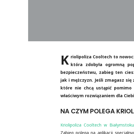
K
riolipoliza Cooltech to nowo
która zdobyła ogromną popu
bezpieczeństwu, zabieg ten cie
jak i mężczyzn. Jeśli zmagasz si
które nie chcą ustąpić pomimo d
właściwym rozwiązaniem dla Ciebi
NA CZYM POLEGA KRIOL
Kriolipoliza Cooltech w Białymstoku
Zabieg polega na aplikacji specjaln