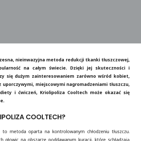
czesna, nieinwazyjna metoda redukcji tkanki tłuszczowej,
larność na całym świecie. Dzięki jej skuteczności i
szy się dużym zainteresowaniem zarówno wśród kobiet,
ę z uporczywymi, miejscowymi nagromadzeniami tłuszczu,
iety i ćwiczeń, Kriolipoliza Cooltech może okazać się
e.
IPOLIZA COOLTECH?
to metoda oparta na kontrolowanym chłodzeniu tłuszczu.
ych głowic na obszarze poddawanym kuracji, które schładzają