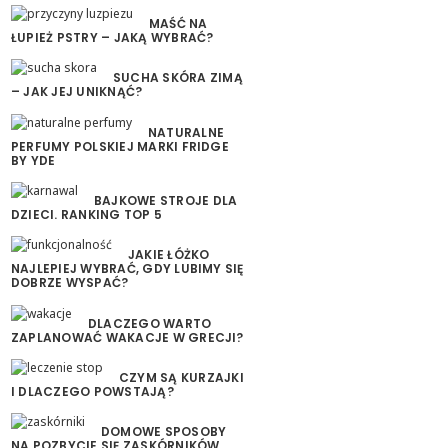
MAŚĆ NA
ŁUPIEŻ PSTRY – JAKĄ WYBRAĆ?
SUCHA SKÓRA ZIMĄ
– JAK JEJ UNIKNĄĆ?
NATURALNE
PERFUMY POLSKIEJ MARKI FRIDGE
BY YDE
BAJKOWE STROJE DLA
DZIECI. RANKING TOP 5
JAKIE ŁÓŻKO
NAJLEPIEJ WYBRAĆ, GDY LUBIMY SIĘ
DOBRZE WYSPAĆ?
DLACZEGO WARTO
ZAPLANOWAĆ WAKACJE W GRECJI?
CZYM SĄ KURZAJKI
I DLACZEGO POWSTAJĄ?
DOMOWE SPOSOBY
NA POZBYCIE SIĘ ZASKÓRNIKÓW