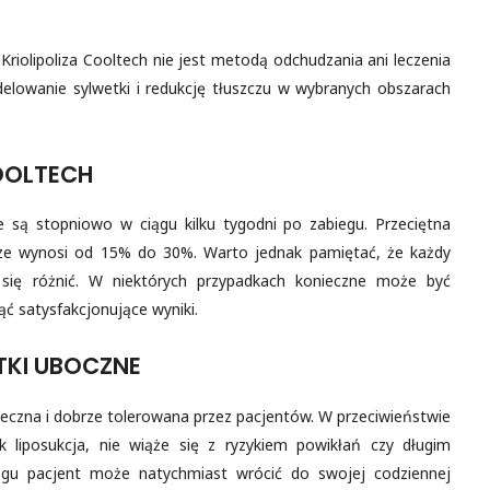
Kriolipoliza Cooltech nie jest metodą odchudzania ani leczenia
elowanie sylwetki i redukcję tłuszczu w wybranych obszarach
COOLTECH
ne są stopniowo w ciągu kilku tygodni po zabiegu. Przeciętna
rze wynosi od 15% do 30%. Warto jednak pamiętać, że każdy
 się różnić. W niektórych przypadkach konieczne może być
ąć satysfakcjonujące wyniki.
TKI UBOCZNE
ieczna i dobrze tolerowana przez pacjentów. W przeciwieństwie
k liposukcja, nie wiąże się z ryzykiem powikłań czy długim
egu pacjent może natychmiast wrócić do swojej codziennej