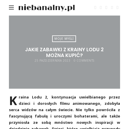
niebanalny.pl
MOJE MYŚLI
JAKIE ZABAWKI Z KRAINY LODU 2
MOŻNA KUPIĆ?
25 PAŹDZIERNIKA 2023
0 COMMENTS
K
raina Lodu 2, kontynuacja uwielbianego przez
dzieci i dorosłych filmu animowanego, zdobyła
serca widzów na całym świecie. Nie tylko powróciła z
fascynującą fabułą i uroczymi bohaterami, ale także
przyniosła ze sobą mnóstwo nowych inspiracji w
dziedzinie zabawek. Dzieci, które uwielbiają przygody