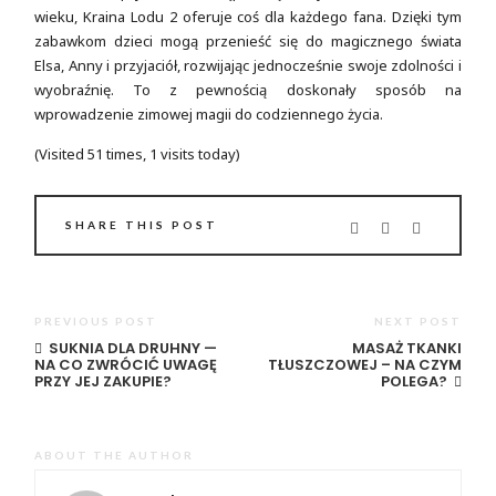
wieku, Kraina Lodu 2 oferuje coś dla każdego fana. Dzięki tym
zabawkom dzieci mogą przenieść się do magicznego świata
Elsa, Anny i przyjaciół, rozwijając jednocześnie swoje zdolności i
wyobraźnię. To z pewnością doskonały sposób na
wprowadzenie zimowej magii do codziennego życia.
(Visited 51 times, 1 visits today)
SHARE THIS POST
PREVIOUS POST
NEXT POST
SUKNIA DLA DRUHNY —
MASAŻ TKANKI
NA CO ZWRÓCIĆ UWAGĘ
TŁUSZCZOWEJ – NA CZYM
PRZY JEJ ZAKUPIE?
POLEGA?
ABOUT THE AUTHOR