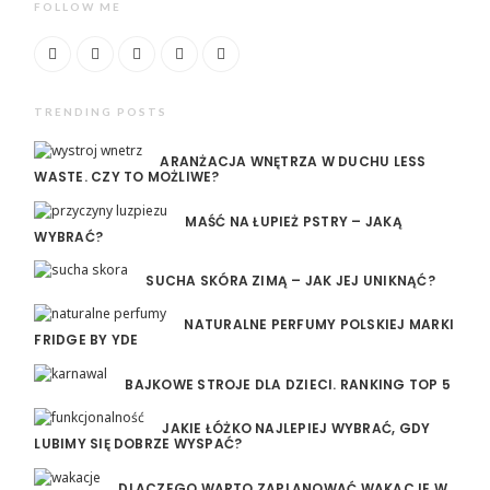
FOLLOW ME
TRENDING POSTS
ARANŻACJA WNĘTRZA W DUCHU LESS
WASTE. CZY TO MOŻLIWE?
MAŚĆ NA ŁUPIEŻ PSTRY – JAKĄ
WYBRAĆ?
SUCHA SKÓRA ZIMĄ – JAK JEJ UNIKNĄĆ?
NATURALNE PERFUMY POLSKIEJ MARKI
FRIDGE BY YDE
BAJKOWE STROJE DLA DZIECI. RANKING TOP 5
JAKIE ŁÓŻKO NAJLEPIEJ WYBRAĆ, GDY
LUBIMY SIĘ DOBRZE WYSPAĆ?
DLACZEGO WARTO ZAPLANOWAĆ WAKACJE W