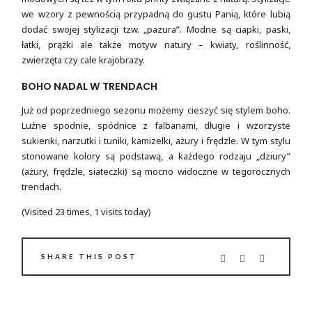
we wzory z pewnością przypadną do gustu Panią, które lubią
dodać swojej stylizacji tzw. „pazura”. Modne są ciapki, paski,
łatki, prążki ale także motyw natury – kwiaty, roślinność,
zwierzęta czy cale krajobrazy.
BOHO NADAL W TRENDACH
Już od poprzedniego sezonu możemy cieszyć się stylem boho.
Luźne spodnie, spódnice z falbanami, długie i wzorzyste
sukienki, narzutki i tuniki, kamizelki, ażury i frędzle. W tym stylu
stonowane kolory są podstawą, a każdego rodzaju „dziury”
(ażury, frędzle, siateczki) są mocno widoczne w tegorocznych
trendach.
(Visited 23 times, 1 visits today)
SHARE THIS POST