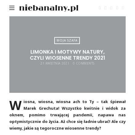
niebanalny.pl
MOJA SZAFA
LIMONKA I MOTYWY NATURY,
CZYLI WIOSENNE TRENDY 2021
21 KWIETNIA 2021
0 COMMENTS
W
iosna, wiosna, wiosna ach to Ty – tak śpiewał
Marek Grechuta! Wszystko kwitnie i widok za
oknem, pomimo trwającej pandemii, napawa nas
optymistycznie do życia. Aż chce się ładnie ubrać! Ale czy
wiemy, jakie są tegoroczne wiosenne trendy?