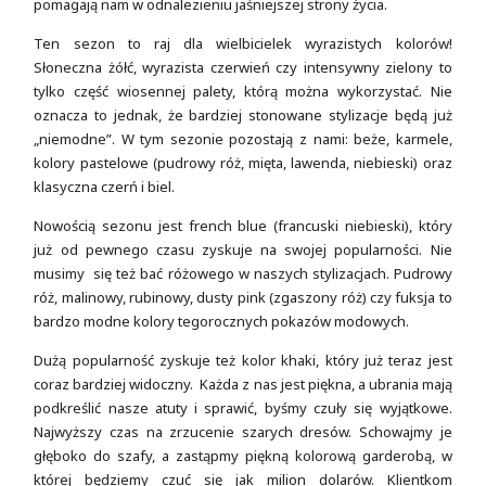
pomagają nam w odnalezieniu jaśniejszej strony życia.
Ten sezon to raj dla wielbicielek wyrazistych kolorów!
Słoneczna żółć, wyrazista czerwień czy intensywny zielony to
tylko część wiosennej palety, którą można wykorzystać. Nie
oznacza to jednak, że bardziej stonowane stylizacje będą już
„niemodne”. W tym sezonie pozostają z nami: beże, karmele,
kolory pastelowe (pudrowy róż, mięta, lawenda, niebieski) oraz
klasyczna czerń i biel.
Nowością sezonu jest french blue (francuski niebieski), który
już od pewnego czasu zyskuje na swojej popularności. Nie
musimy się też bać różowego w naszych stylizacjach. Pudrowy
róż, malinowy, rubinowy, dusty pink (zgaszony róż) czy fuksja to
bardzo modne kolory tegorocznych pokazów modowych.
Dużą popularność zyskuje też kolor khaki, który już teraz jest
coraz bardziej widoczny. Każda z nas jest piękna, a ubrania mają
podkreślić nasze atuty i sprawić, byśmy czuły się wyjątkowe.
Najwyższy czas na zrzucenie szarych dresów. Schowajmy je
głęboko do szafy, a zastąpmy piękną kolorową garderobą, w
której będziemy czuć się jak milion dolarów. Klientkom