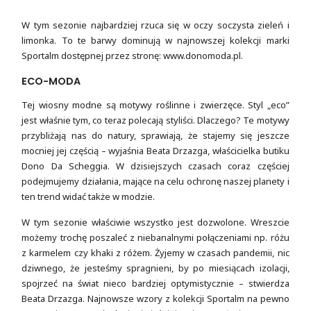
W tym sezonie najbardziej rzuca się w oczy soczysta zieleń i
limonka. To te barwy dominują w najnowszej kolekcji marki
Sportalm dostępnej przez stronę: www.donomoda.pl.
ECO-MODA
Tej wiosny modne są motywy roślinne i zwierzęce. Styl „eco”
jest właśnie tym, co teraz polecają styliści. Dlaczego? Te motywy
przybliżają nas do natury, sprawiają, że stajemy się jeszcze
mocniej jej częścią – wyjaśnia Beata Drzazga, właścicielka butiku
Dono Da Scheggia. W dzisiejszych czasach coraz częściej
podejmujemy działania, mające na celu ochronę naszej planety i
ten trend widać także w modzie.
W tym sezonie właściwie wszystko jest dozwolone. Wreszcie
możemy trochę poszaleć z niebanalnymi połączeniami np. różu
z karmelem czy khaki z różem. Żyjemy w czasach pandemii, nic
dziwnego, że jesteśmy spragnieni, by po miesiącach izolacji,
spojrzeć na świat nieco bardziej optymistycznie – stwierdza
Beata Drzazga. Najnowsze wzory z kolekcji Sportalm na pewno