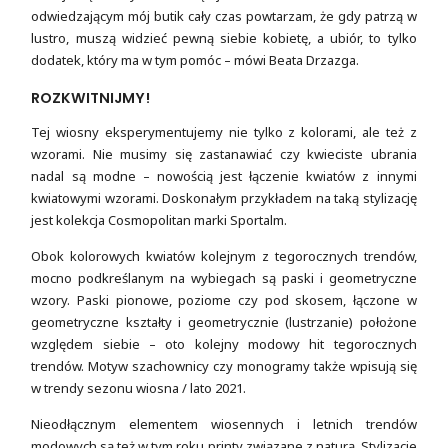
odwiedzającym mój butik cały czas powtarzam, że gdy patrzą w
lustro, muszą widzieć pewną siebie kobietę, a ubiór, to tylko
dodatek, który ma w tym pomóc – mówi Beata Drzazga.
ROZKWITNIJMY!
Tej wiosny eksperymentujemy nie tylko z kolorami, ale też z
wzorami. Nie musimy się zastanawiać czy kwieciste ubrania
nadal są modne – nowością jest łączenie kwiatów z innymi
kwiatowymi wzorami. Doskonałym przykładem na taką stylizację
jest kolekcja Cosmopolitan marki Sportalm.
Obok kolorowych kwiatów kolejnym z tegorocznych trendów,
mocno podkreślanym na wybiegach są paski i geometryczne
wzory. Paski pionowe, poziome czy pod skosem, łączone w
geometryczne kształty i geometrycznie (lustrzanie) położone
względem siebie – oto kolejny modowy hit tegorocznych
trendów. Motyw szachownicy czy monogramy także wpisują się
w trendy sezonu wiosna / lato 2021.
Nieodłącznym elementem wiosennych i letnich trendów
modowych są też w tym roku printy związane z naturą. Stylizacje