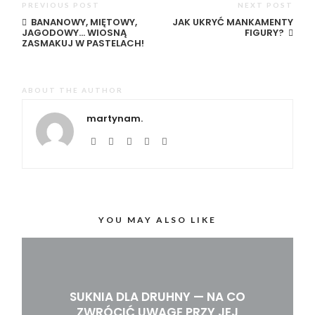
PREVIOUS POST
NEXT POST
BANANOWY, MIĘTOWY,
JAK UKRYĆ MANKAMENTY
JAGODOWY… WIOSNĄ
FIGURY?
ZASMAKUJ W PASTELACH!
ABOUT THE AUTHOR
martynam.
YOU MAY ALSO LIKE
SUKNIA DLA DRUHNY — NA CO
ZWRÓCIĆ UWAGĘ PRZY JEJ