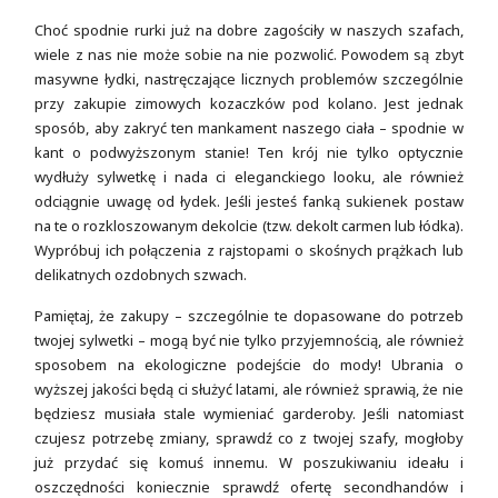
Choć spodnie rurki już na dobre zagościły w naszych szafach,
wiele z nas nie może sobie na nie pozwolić. Powodem są zbyt
masywne łydki, nastręczające licznych problemów szczególnie
przy zakupie zimowych kozaczków pod kolano. Jest jednak
sposób, aby zakryć ten mankament naszego ciała – spodnie w
kant o podwyższonym stanie! Ten krój nie tylko optycznie
wydłuży sylwetkę i nada ci eleganckiego looku, ale również
odciągnie uwagę od łydek. Jeśli jesteś fanką sukienek postaw
na te o rozkloszowanym dekolcie (tzw. dekolt carmen lub łódka).
Wypróbuj ich połączenia z rajstopami o skośnych prążkach lub
delikatnych ozdobnych szwach.
Pamiętaj, że zakupy – szczególnie te dopasowane do potrzeb
twojej sylwetki – mogą być nie tylko przyjemnością, ale również
sposobem na ekologiczne podejście do mody! Ubrania o
wyższej jakości będą ci służyć latami, ale również sprawią, że nie
będziesz musiała stale wymieniać garderoby. Jeśli natomiast
czujesz potrzebę zmiany, sprawdź co z twojej szafy, mogłoby
już przydać się komuś innemu. W poszukiwaniu ideału i
oszczędności koniecznie sprawdź ofertę secondhandów i