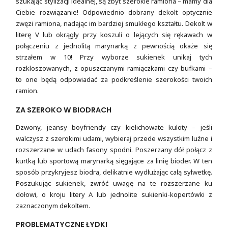
szukając stylizacji idealnej, są zbyt szerokie ramiona – mamy dla
Ciebie rozwiązanie! Odpowiednio dobrany dekolt optycznie
zwęzi ramiona, nadając im bardziej smukłego kształtu. Dekolt w
literę V lub okrągły przy koszuli o lejących się rękawach w
połączeniu z jednolitą marynarką z pewnością okaże się
strzałem w 10! Przy wyborze sukienek unikaj tych
rozkloszowanych, z opuszczanymi ramiączkami czy bufkami –
to one będą odpowiadać za podkreślenie szerokości twoich
ramion.
ZA SZEROKO W BIODRACH
Dzwony, jeansy boyfriendy czy kielichowate kuloty – jeśli
walczysz z szerokimi udami, wybieraj przede wszystkim luźne i
rozszerzane w udach fasony spodni. Poszerzany dół połącz z
kurtką lub sportową marynarką sięgające za linię bioder. W ten
sposób przykryjesz biodra, delikatnie wydłużając całą sylwetkę.
Poszukując sukienek, zwróć uwagę na te rozszerzane ku
dołowi, o kroju litery A lub jednolite sukienki-kopertówki z
zaznaczonym dekoltem.
PROBLEMATYCZNE ŁYDKI