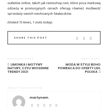
outletów online, takich jak remixshop.com, które poza markową
odzieżą w promocyjnych cenach oferują również możliwość
sprzedaży swoich niechcianych fatałaszków.
(Visited 15 times, 1 visits today)
SHARE THIS POST
PREVIOUS POST
NEXT POST
LIMONKA I MOTYWY
MODA W STYLU BOHO
NATURY, CZYLI WIOSENNE
POWRACA DO OFERTY LIDL
TRENDY 2021
POLSKA
ABOUT THE AUTHOR
martynam.