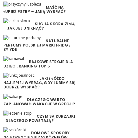
MAŚĆ NA
ŁUPIEŻ PSTRY – JAKĄ WYBRAĆ?
SUCHA SKÓRA ZIMĄ
– JAK JEJ UNIKNĄĆ?
NATURALNE
PERFUMY POLSKIEJ MARKI FRIDGE
BY YDE
BAJKOWE STROJE DLA
DZIECI. RANKING TOP 5
JAKIE ŁÓŻKO
NAJLEPIEJ WYBRAĆ, GDY LUBIMY SIĘ
DOBRZE WYSPAĆ?
DLACZEGO WARTO
ZAPLANOWAĆ WAKACJE W GRECJI?
CZYM SĄ KURZAJKI
I DLACZEGO POWSTAJĄ?
DOMOWE SPOSOBY
NA POZBYCIE SIĘ ZASKÓRNIKÓW