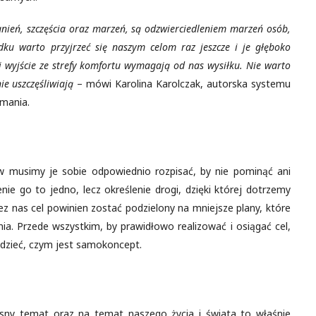
gnień, szczęścia oraz marzeń, są odzwierciedleniem marzeń osób,
ku warto przyjrzeć się naszym celom raz jeszcze i je głęboko
 wyjście ze strefy komfortu wymagają od nas wysiłku. Nie warto
ie uszczęśliwiają
– mówi Karolina Karolczak, autorska systemu
omania.
rw musimy je sobie odpowiednio rozpisać, by nie pominąć ani
e go to jedno, lecz określenie drogi, dzięki której dotrzemy
ez nas cel powinien zostać podzielony na mniejsze plany, które
ia. Przede wszystkim, by prawidłowo realizować i osiągać cel,
edzieć, czym jest samokoncept.
asny temat oraz na temat naszego życia i świata to właśnie