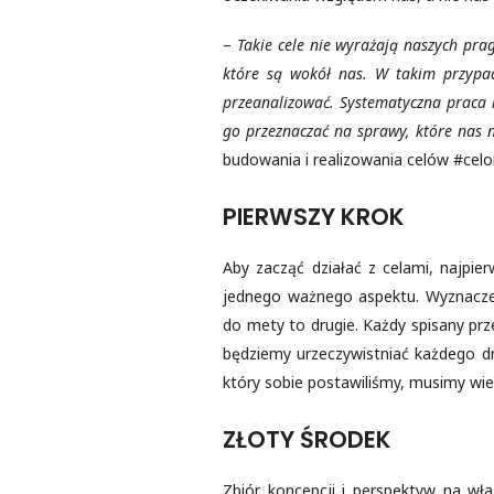
–
Takie cele nie wyrażają naszych pra
które są wokół nas. W takim przypad
przeanalizować. Systematyczna praca i
go przeznaczać na sprawy, które nas n
budowania i realizowania celów #cel
PIERWSZY KROK
Aby zacząć działać z celami, najpie
jednego ważnego aspektu. Wyznaczeni
do mety to drugie. Każdy spisany prz
będziemy urzeczywistniać każdego dn
który sobie postawiliśmy, musimy wi
ZŁOTY ŚRODEK
Zbiór koncepcji i perspektyw na wł