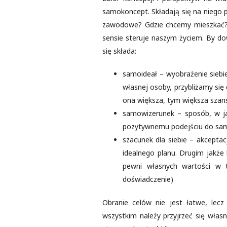
samokoncept. Składają się na niego p
zawodowe? Gdzie chcemy mieszkać?
sensie steruje naszym życiem. By dow
się składa:
samoideał – wyobrażenie siebie
własnej osoby, przybliżamy się
ona większa, tym większa szans
samowizerunek – sposób, w ja
pozytywnemu podejściu do sameg
szacunek dla siebie – akceptac
idealnego planu. Drugim jakże
pewni własnych wartości w 
doświadczenie)
Obranie celów nie jest łatwe, lecz
wszystkim należy przyjrzeć się włas