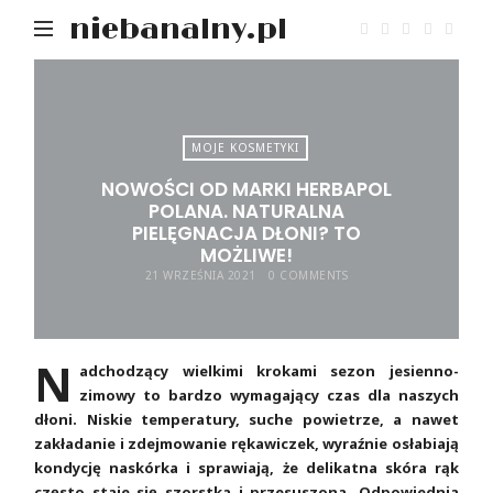
niebanalny.pl
MOJE KOSMETYKI
NOWOŚCI OD MARKI HERBAPOL
POLANA. NATURALNA
PIELĘGNACJA DŁONI? TO
MOŻLIWE!
21 WRZEŚNIA 2021
0 COMMENTS
N
adchodzący wielkimi krokami sezon jesienno-
zimowy to bardzo wymagający czas dla naszych
dłoni. Niskie temperatury, suche powietrze, a nawet
zakładanie i zdejmowanie rękawiczek, wyraźnie osłabiają
kondycję naskórka i sprawiają, że delikatna skóra rąk
często staje się szorstka i przesuszona. Odpowiednia