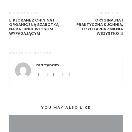
PREVIOUS POST
NEXT POST
KLORANE Z CHININĄ I
ORYGINALNA I
ORGANICZNĄ SZAROTKĄ
PRAKTYCZNA KUCHNIA,
NA RATUNEK WŁOSOM
CZYLI FARBA ZMIENIA
WYPADAJĄCYM
WSZYSTKO
ABOUT THE AUTHOR
martynam.
YOU MAY ALSO LIKE