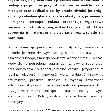
pielęgnacja pomoże przygotować się na nadchodzące
miesiące oraz zadbać o to, by dłonie również jesienią i
zimą były idealnie gładkie, a skóra elastyczna, promienna
i miękka. Herbapol Polana prezentuje wyjątkowe
nowości – naturalne, wegańskie kremy do rąk, które
zapewnią im intensywną pielęgnację bez względu na
porę roku.
Dłonie wymagają pielęgnacji przez cały rok, zwłaszcza w
sezonie jesienno-zimowym. Wtedy skóra jest narażona na
działanie suchego, zimnego powietrza, a nawet mrozu. To czas,
kiedy dłonie potrzebują regularnej, intensywnej regeneracji
oraz odżywienia. By zobaczyć realne efekty i przywrócić im
idealną gładkość i miękkość, warto wybierać kremy o
naturalnych, prostych składach z wysoką zawartością
składników aktywnych. Takie preparaty do pielęgnacji dłoni
przygotowała marka Herbapol Polana. Receptury nowych
kremów do rąk od Polany zostały oparte na bazie czerwonej
koniczyny.
ICH SKŁAD W PONAD 97 PROCENTACH STANOWIĄ