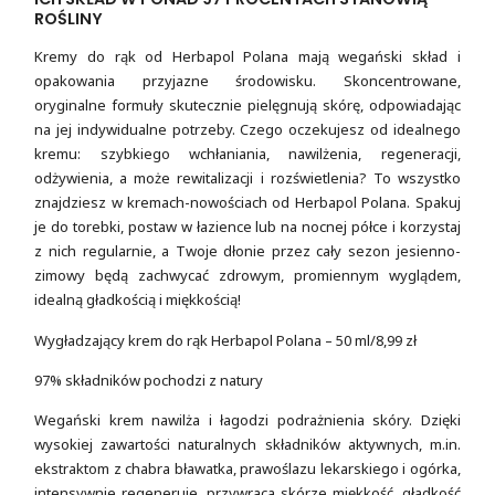
ROŚLINY
Kremy do rąk od Herbapol Polana mają wegański skład i
opakowania przyjazne środowisku. Skoncentrowane,
oryginalne formuły skutecznie pielęgnują skórę, odpowiadając
na jej indywidualne potrzeby. Czego oczekujesz od idealnego
kremu: szybkiego wchłaniania, nawilżenia, regeneracji,
odżywienia, a może rewitalizacji i rozświetlenia? To wszystko
znajdziesz w kremach-nowościach od Herbapol Polana. Spakuj
je do torebki, postaw w łazience lub na nocnej półce i korzystaj
z nich regularnie, a Twoje dłonie przez cały sezon jesienno-
zimowy będą zachwycać zdrowym, promiennym wyglądem,
idealną gładkością i miękkością!
Wygładzający krem do rąk Herbapol Polana – 50 ml/8,99 zł
97% składników pochodzi z natury
Wegański krem nawilża i łagodzi podrażnienia skóry. Dzięki
wysokiej zawartości naturalnych składników aktywnych, m.in.
ekstraktom z chabra bławatka, prawoślazu lekarskiego i ogórka,
intensywnie regeneruje, przywraca skórze miękkość, gładkość