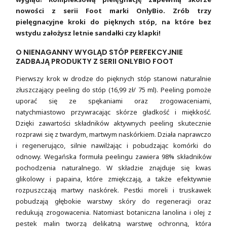
nowości z serii Foot marki OnlyBio. Zrób trzy
pielęgnacyjne kroki do pięknych stóp, na które bez
wstydu założysz letnie sandałki czy klapki!
O NIENAGANNY WYGLĄD STÓP PERFEKCYJNIE
ZADBAJĄ PRODUKTY Z SERII ONLYBIO FOOT
Pierwszy krok w drodze do pięknych stóp stanowi naturalnie
złuszczający peeling do stóp (16,99 zł/ 75 ml). Peeling pomoże
uporać się ze spękaniami oraz zrogowaceniami,
natychmiastowo przywracając skórze gładkość i miękkość.
Dzięki zawartości składników aktywnych peeling skutecznie
rozprawi się z twardym, martwym naskórkiem. Działa naprawczo
i regenerująco, silnie nawilżając i pobudzając komórki do
odnowy. Wegańska formuła peelingu zawiera 98% składników
pochodzenia naturalnego. W składzie znajduje się kwas
glikolowy i papaina, które zmiękczają, a także efektywnie
rozpuszczają martwy naskórek. Pestki moreli i truskawek
pobudzają głębokie warstwy skóry do regeneracji oraz
redukują zrogowacenia. Natomiast botaniczna lanolina i olej z
pestek malin tworzą delikatną warstwę ochronną, która