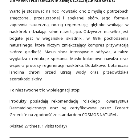
ZAPEWNI NATURALNIE ZMIĘKCZAJĄCE MASEŁKO
Warto je stosować na noc. Powstało ono z myślą o potrzebach
zmęczonej, przesuszonej i spękanej skóry. Jego formuła
zapewnia skuteczną, nocną regenerację, głęboko wnikając w
naskórek i działając silnie nawilżająco. Odżywcze masełko jest
bogate jest w wegańskie składniki, w 99% pochodzenia
naturalnego, które niczym zmiękczający kompres przywracają
skórze gładkość. Masło shea intensywnie odżywia, a także
wygładza i redukuje spękania. Masło kokosowe nawilża oraz
wspiera procesy regeneracji naskórka. Dodatkowo botaniczna
lanolina chroni przed utratą wody oraz przeciwdziała
szorstkości skóry.
To niezawodne trio w pielęgnacji stóp!
Produkty posiadają rekomendację Polskiego Towarzystwa
Dermatologicznego oraz są certyfikowane przez Ecocert
Greenlife na zgodność ze standardem COSMOS NATURAL.
(Visited 27 times, 1 visits today)