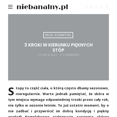
niebanalny.pl
MOJE KOSMETYKI
3 KROKI W KIERUNKU PIĘKNYCH
STÓP
21 LIPCA 2021
0 COMMENTS
S
topy to część ciała, o którą często dbamy sezonowo,
nieregularnie. Warto jednak pamiętać, że skóra w
tym miejscu wymaga odpowiedniej troski przez cały rok,
nie tylko w sezonie letnim. To już ostatni moment, by o
nie zadbać i przywrócić im dobrą kondycję i piękny
wygląd! Kompleksową pielęgnację zapewnią skórze