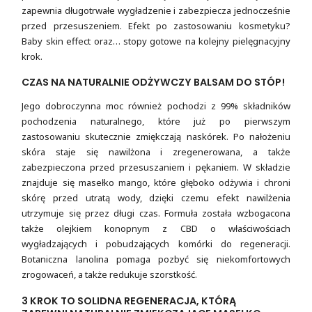
zapewnia długotrwałe wygładzenie i zabezpiecza jednocześnie
przed przesuszeniem. Efekt po zastosowaniu kosmetyku?
Baby skin effect oraz… stopy gotowe na kolejny pielęgnacyjny
krok.
CZAS NA NATURALNIE ODŻYWCZY BALSAM DO STÓP!
Jego dobroczynna moc również pochodzi z 99% składników
pochodzenia naturalnego, które już po pierwszym
zastosowaniu skutecznie zmiękczają naskórek. Po nałożeniu
skóra staje się nawilżona i zregenerowana, a także
zabezpieczona przed przesuszaniem i pękaniem. W składzie
znajduje się masełko mango, które głęboko odżywia i chroni
skórę przed utratą wody, dzięki czemu efekt nawilżenia
utrzymuje się przez długi czas. Formuła została wzbogacona
także olejkiem konopnym z CBD o właściwościach
wygładzających i pobudzających komórki do regeneracji.
Botaniczna lanolina pomaga pozbyć się niekomfortowych
zrogowaceń, a także redukuje szorstkość.
3 KROK TO SOLIDNA REGENERACJA, KTÓRĄ