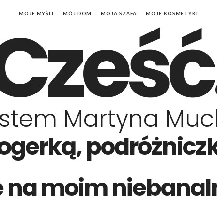
Cześć
MOJE MYŚLI
MÓJ DOM
MOJA SZAFA
MOJE KOSMETYKI
stem Martyna Mu
ogerką, podróżniczk
ę na moim niebanal