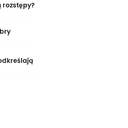
ą rozstępy?
obry
odkreślają