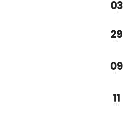
03
LIP
29
KWI
09
LUT
11
STY