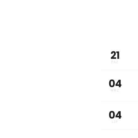
21
PAŹ
04
WRZ
04
LIP