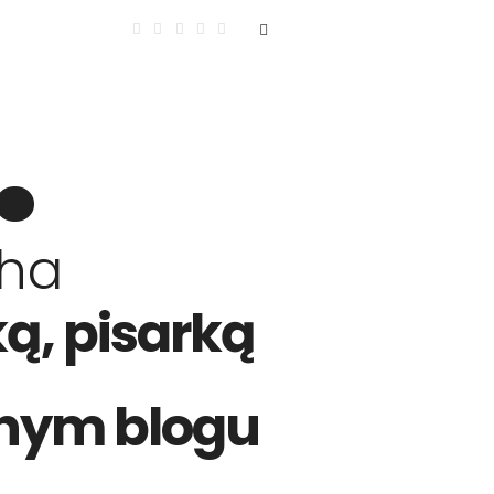
.
cha
ą, pisarką
nym blogu